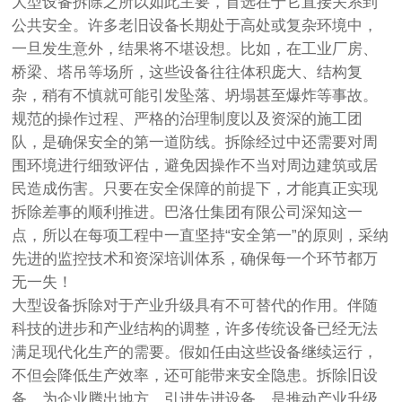
大型设备拆除之所以如此主要，首选在于它直接关系到
公共安全。许多老旧设备长期处于高处或复杂环境中，
一旦发生意外，结果将不堪设想。比如，在工业厂房、
桥梁、塔吊等场所，这些设备往往体积庞大、结构复
杂，稍有不慎就可能引发坠落、坍塌甚至爆炸等事故。
规范的操作过程、严格的治理制度以及资深的施工团
队，是确保安全的第一道防线。拆除经过中还需要对周
围环境进行细致评估，避免因操作不当对周边建筑或居
民造成伤害。只要在安全保障的前提下，才能真正实现
拆除差事的顺利推进。巴洛仕集团有限公司深知这一
点，所以在每项工程中一直坚持“安全第一”的原则，采纳
先进的监控技术和资深培训体系，确保每一个环节都万
无一失！
大型设备拆除对于产业升级具有不可替代的作用。伴随
科技的进步和产业结构的调整，许多传统设备已经无法
满足现代化生产的需要。假如任由这些设备继续运行，
不但会降低生产效率，还可能带来安全隐患。拆除旧设
备，为企业腾出地方，引进先进设备，是推动产业升级