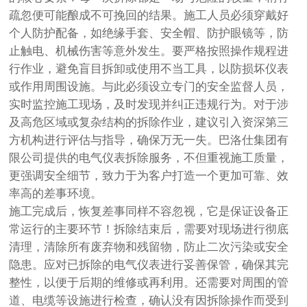
疏忽便可能酿成不可挽回的结果。施工人员必须穿戴好
个人防护配备，如绝缘手套、安全帽、防护眼镜等，防
止触电、机械伤害等意外发生。要严格按照操作规程进
行作业，避免盲目拆卸或使用不当工具，以防损坏仪表
或作用周围设施。与此必须设立专门的安全监督人员，
实时监控施工现场，及时发现并纠正违规行为。对于涉
及高危区域或复杂结构的拆除作业，建议引入资深第三
方机构进行评估与指导，确保万无一失。巴洛仕集团有
限公司提供的电气仪表拆除服务，不但重视施工质量，
更强调安全细节，致力于为客户打造一个更加可靠、效
率高的差事环境。
施工完成后，恢复差事同样不容忽视，它是保证设备正
常运行的主要环节！拆除结束后，需要对现场进行彻底
清理，清除所有废弃物和残留物，防止二次污染或安全
隐患。应对已拆除的电气仪表进行妥善保管，确保其完
整性，以便于后期的维修或再利用。还需要对周围的管
道、电缆等设施进行检查，确认没有因拆除操作而受到