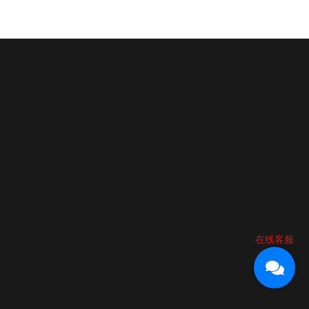
64
在线客服
m
江区川硐麒龙国际会展