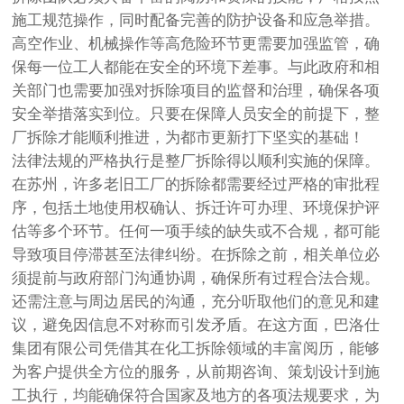
施工规范操作，同时配备完善的防护设备和应急举措。
高空作业、机械操作等高危险环节更需要加强监管，确
保每一位工人都能在安全的环境下差事。与此政府和相
关部门也需要加强对拆除项目的监督和治理，确保各项
安全举措落实到位。只要在保障人员安全的前提下，整
厂拆除才能顺利推进，为都市更新打下坚实的基础！
法律法规的严格执行是整厂拆除得以顺利实施的保障。
在苏州，许多老旧工厂的拆除都需要经过严格的审批程
序，包括土地使用权确认、拆迁许可办理、环境保护评
估等多个环节。任何一项手续的缺失或不合规，都可能
导致项目停滞甚至法律纠纷。在拆除之前，相关单位必
须提前与政府部门沟通协调，确保所有过程合法合规。
还需注意与周边居民的沟通，充分听取他们的意见和建
议，避免因信息不对称而引发矛盾。在这方面，巴洛仕
集团有限公司凭借其在化工拆除领域的丰富阅历，能够
为客户提供全方位的服务，从前期咨询、策划设计到施
工执行，均能确保符合国家及地方的各项法规要求，为