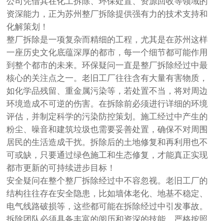
公司凭借其在化工拆除、环保处置、资源回收等领域的
资深能力，正为苏州整厂拆除提供强有力的技术支持和
化解策划！
整厂拆除是一项复杂而精细的工程，尤其是在苏州这样
一座历史文化底蕴深厚的都市，每一个细节都可能作用
到整个都市的未来。环保疑问一直是整厂拆除经过中最
核心的关注点之一。老旧工厂往往含有大量有害物质，
如化学品残留、重金属污染等，若处置不当，将对周边
环境造成不可逆的伤害。在拆除前必须进行详细的环境
评估，并制定科学的污染防控策划。施工经过中产生的
粉尘、噪音和建筑垃圾也需要妥善处置，确保不对周围
居民的生活造成干扰。拆除后的土地修复和再利用也不
可或缺，只要通过绿色施工和生态修复，才能真正实现
都市更新的可持续进步目标！
安全疑问在整个整厂拆除经过中不容忽视。老旧工厂的
结构往往存在安全隐患，比如墙体老化、地基不稳定、
电气线路破损等，这些都可能在拆除经过中引发事故。
拆除团队必须具备丰富的阅历和资深的技能，严格按照