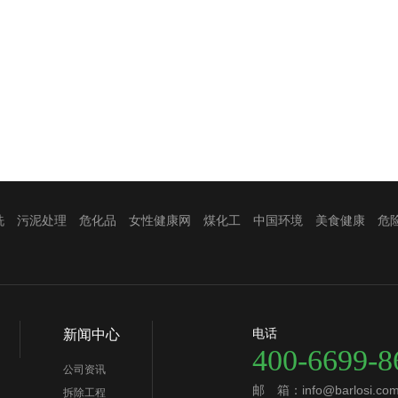
洗
污泥处理
危化品
女性健康网
煤化工
中国环境
美食健康
危
电话
新闻中心
400-6699-8
公司资讯
邮 箱：info@barlosi.co
拆除工程